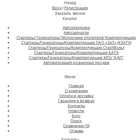
Назад
Вход
/
Регистрация
Заказать звонок
Каталог
Автоэлектрика
Автозапчасти
Стартеры/ Генераторы/ Моторчики отопителя/ Комплектующие
Стартеры/Генераторы/Комплектующие ПАО «ЗиТ» (КЗАТЭ)
Стартеры/Генераторы/Комплектующие СтартВольт
Стартеры/Генераторы/Комплектующие БАТЭ
Стартеры/Генераторы/Комплектующие МТЦ "АДЛ"
Автоматизация розничных продаж
Меню
Главная
О компании
Оплата и доставка
Гарантия и возврат
Контакты
Новости
Блог
Поиск
Сравнение (
0
)
Отзывы
Контакты