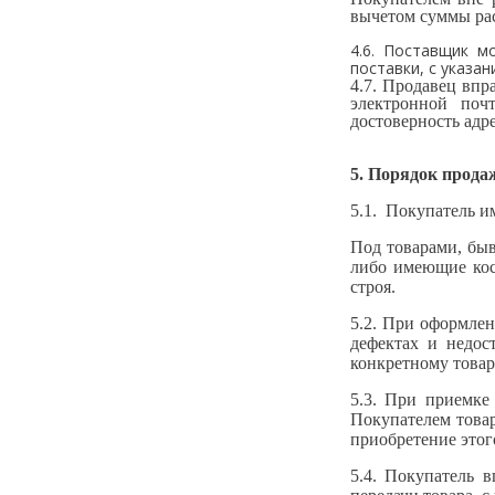
вычетом суммы рас
4.6. Поставщик м
поставки, с указа
4.7. Продавец впр
электронной по
достоверность адр
5. Порядок прода
5.1. Покупатель и
Под товарами, бы
либо имеющие кос
строя.
5.2. При оформлен
дефектах и недос
конкретному товар
5.3. При приемке
Покупателем товар
приобретение этог
5.4. Покупатель 