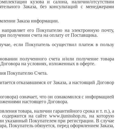
омплектации кузова и салона, наличии/отсутствии
ятельного Заказа, без консультаций с менеджерами
ормлении Заказа информации.
и направляет его Покупателю на электронную почту,
ри получении счета на оплату от Поставщика.
лучае, если Покупатель осуществил платеж в пользу
сновании полученного счета и/или получение товара
Договора на условиях, изложенных в оферте.
ения Покупателю Счета.
читается отказавшимся от Заказа, а настоящий Договор
оговора) означает, что он ознакомился с информацией
оложениями настоящего Договора.
вления товара, наличии гарантийного срока и т. п.), а
и содержится на сайте www.
ijunisshop
.ru, на которую
ии указанный Покупателем при регистрации. В случае
ра, Покупатель обязуется, перед оформлением Заказа,