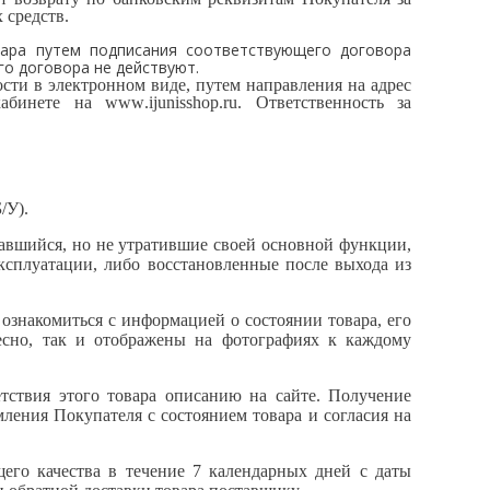
 средств.
вара путем подписания соответствующего договора
го договора не действуют.
ости в электронном виде, путем направления на адрес
кабинете на
www
.
ijunisshop
.
ru
. Ответственность за
/У).
авшийся, но не утратившие своей основной функции,
сплуатации, либо восстановленные после выхода из
 ознакомиться с информацией о состоянии товара, его
есно, так и отображены на фотографиях к каждому
етствия этого товара описанию на сайте. Получение
ления Покупателя с состоянием товара и согласия на
щего качества в течение 7 календарных дней с даты