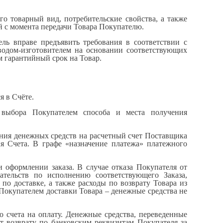
его товарный вид, потребительские свойства, а также
й с момента передачи Товара Покупателю.
ель вправе предъявить требования в соответствии с
аводом-изготовителем на основании соответствующих
м гарантийный срок на Товар.
я в Счёте.
е выбора Покупателем способа и места получения
ения денежных средств на расчетный счет Поставщика
ия Счета. В графе «назначение платежа» платежного
и оформлении заказа. В случае отказа Покупателя от
тельств по исполнению соответствующего Заказа,
о доставке, а также расходы по возврату Товара из
Покупателем доставки Товара – денежные средства не
о счета на оплату. Денежные средства, переведенные
т возврату по банковским реквизитам Покупателя за