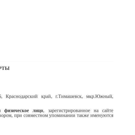
РТЫ
, Краснодарский край, г.Тимашевск, мкр.Южный,
и физическое лицо
, зарегистрированное на сайте
говором, при совместном упоминании также именуются