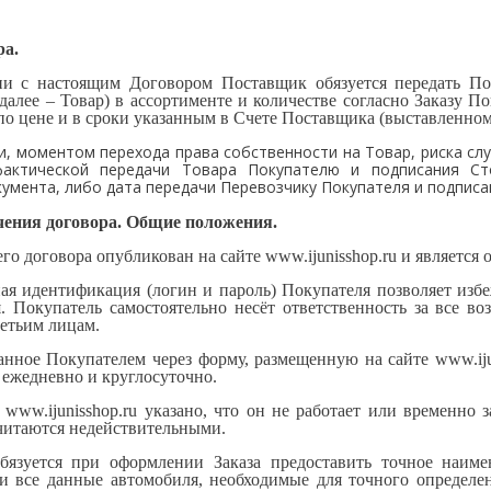
ра.
вии с настоящим Договором Поставщик обязуется передать П
 (далее – Товар) в ассортименте и количестве согласно Заказу П
по цене и в сроки указанным в Счете Поставщика (выставленном
ки, моментом перехода права собственности на Товар, риска с
фактической передачи Товара Покупателю и подписания Ст
умента, либо дата передачи Перевозчику Покупателя и подписа
чения договора. Общие положения.
щего договора опубликован на сайте www.
ijunisshop
.ru и является 
ая идентификация (логин и пароль) Покупателя позволяет изб
 Покупатель самостоятельно несёт ответственность за все во
ретьим лицам.
еланное Покупателем через форму, размещенную на сайте www.
i
 ежедневно и круглосуточно.
е www.
ijunisshop
.ru указано, что он не работает или временно 
читаются недействительными.
обязуется при оформлении Заказа предоставить точное наиме
и все данные автомобиля, необходимые для точного определен