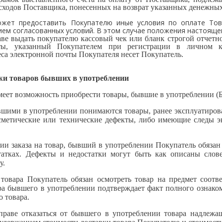
ходов Поставщика, понесенных на возврат указанных денежных
ожет предоставить Покупателю иные условия по оплате То
нием согласованных условий. В этом случае положения настояще
аве выдать покупателю кассовый чек или бланк строгой отчетн
чты, указанный Покупателем при регистрации в личном 
еса электронной почты Покупателя несет Покупатель.
жи товаров бывших в употреблении
меет возможность приобрести товары, бывшие в употреблении (Б
вшими в употреблении понимаются товары, ранее эксплуатиров
метические или технические дефекты, либо имеющие следы эк
ии заказа на товар, бывший в употреблении Покупатель обязан
татках. Дефекты и недостатки могут быть как описаны слов
у.
 товара Покупатель обязан осмотреть товар на предмет соотв
а бывшего в употреблении подтверждает факт полного ознаком
о товара.
вправе отказаться от бывшего в употреблении товара надлежа