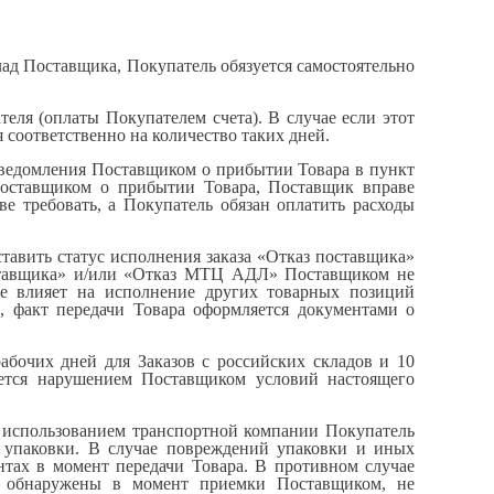
лад Поставщика, Покупатель обязуется самостоятельно
теля (оплаты Покупателем счета). В случае если этот
 соответственно на количество таких дней.
я уведомления Поставщиком о прибытии Товара в пункт
Поставщиком о прибытии Товара, Поставщик вправе
ве требовать, а Покупатель обязан оплатить расходы
ставить статус исполнения заказа «Отказ поставщика»
ставщика» и/или «Отказ МТЦ АДЛ» Поставщиком не
не влияет на исполнение других товарных позиций
ю, факт передачи Товара оформляется документами о
рабочих дней для Заказов с российских складов и 10
ается нарушением Поставщиком условий настоящего
 с использованием транспортной компании Покупатель
и упаковки. В случае повреждений упаковки и иных
нтах в момент передачи Товара. В противном случае
ь обнаружены в момент приемки Поставщиком, не