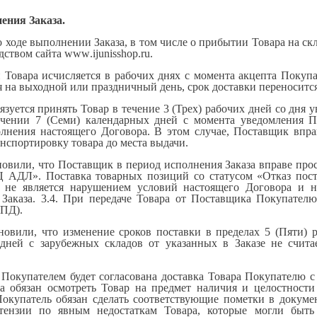
ения Заказа.
 ходе выполнении Заказа, в том числе о прибытии Товара на ск
дством сайта
www
.
ijunisshop
.
ru
.
и Товара исчисляется в рабочих днях с момента акцепта Покупа
 на выходной или праздничный день, срок доставки переносится
бязуется принять Товар в течение 3 (Трех) рабочих дней со дн
ечении 7 (Семи) календарных дней с момента уведомления 
олнения настоящего Договора. В этом случае, Поставщик впра
нспортировку товара до места выдачи.
новили, что Поставщик в период исполнения Заказа вправе про
Ц АДЛ». Поставка товарных позиций со статусом «Отказ по
о не является нарушением условий настоящего Договора и 
 Заказа. 3.4. При передаче Товара от Поставщика Покупател
УПД).
новили, что изменение сроков поставки в пределах 5 (Пяти) 
 дней с зарубежных складов от указанных в Заказе не счит
и Покупателем будет согласована доставка Товара Покупателю
а обязан осмотреть Товар на предмет наличия и целостност
Покупатель обязан сделать соответствующие пометки в докуме
тензии по явным недостаткам Товара, которые могли быт