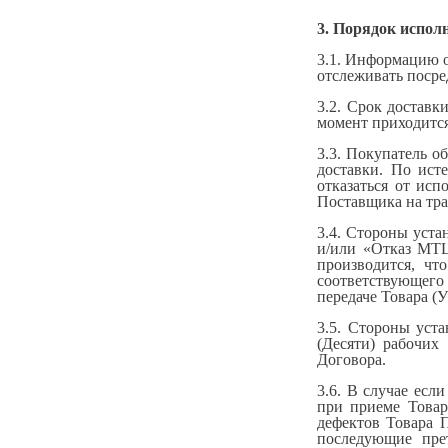
3. Порядок исполн
3.1. Информацию о
отслеживать посре
3.2. Срок доставк
момент приходится
3.3. Покупатель о
доставки. По ист
отказаться от исп
Поставщика на тра
3.4. Стороны уста
и/или «Отказ МТ
производится, чт
соответствующего
передаче Товара (
3.5. Стороны уста
(Десяти) рабочих
Договора.
3.6. В случае есл
при приеме Товар
дефектов Товара 
последующие пре