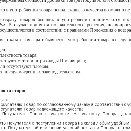
с удержанием стоимости доставки товара Покупателю и стоимост
его в употреблении товара ненадлежащего качества возможно не 
 возврату товаров бывших в употреблении принимаются пос
 РФ. В случае принятия положительного решения, по вопросу
осуществляется в соответствии с правилами Положения о возвра
аве отказать в возврате бывшего в употреблении товара в следую
ен;
лектность товара;
утствуют метки и штрих-коды Поставщика;
ли отсутствуют пломбы;
х, предусмотренных законодательством.
ности сторон
зан:
 Покупателю Товар по согласованному Заказу в соответствии с 
 Покупателю Товар надлежащего качества.
ть Покупателю Товар в упаковке. На упаковку Товара дол
.
ать Покупателя о поступлении Товара на склад любым удобным
вать Покупателя об изменении условий поставки Товара, в то