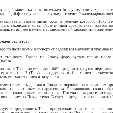
ра надлежащего качества возможен (в случае, если сохранены 
ждающий факт и условия покупки) в течение 7 календарных дне
танавливается гарантийный срок, в течение которого Покупат
щего законодательства. Гарантийный срок устанавливается з
авщик не вправе изменять установленный заводом-изготовителе
рядок расчетов.
ара по настоящему Договору определяется в рублях и указываетс
ная стоимость Товара по Заказу формируется только посл
Заказа.
плачивает Товар на условиях 100% предоплаты, путем перечисл
те) в течение 3 (Трех) календарных дней с момента получен
ель указывает номер и дату счета.
ивает стоимость доставки Товара в порядке, согласованном пр
инам, не связанным с нарушением Поставщиком своих обяза
ает в свою пользу неоплаченные Покупателем ранее расходы п
 возвращаемых Покупателю. В случае предварительной оплаты 
язуется предоставить Товар при условии заранее выставленног
рамок выставленного счета на оплату от Поставщика, подлежа