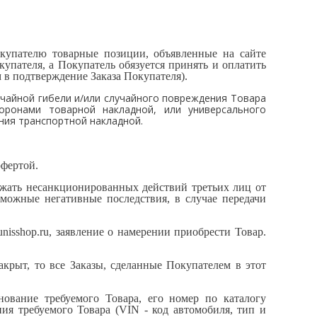
окупателю товарные позиции, объявленные на сайте
окупателя, а Покупатель обязуется принять и оплатить
 в подтверждение Заказа Покупателя).
лучайной гибели и/или случайного повреждения Товара
оронами товарной накладной, или универсального
ния транспортной накладной.
офертой.
ежать несанкционированных действий третьих лиц от
зможные негативные последствия, в случае передачи
junisshop
.ru, заявление о намерении приобрести Товар.
закрыт, то все Заказы, сделанные Покупателем в этот
нование требуемого Товара, его номер по каталогу
ия требуемого Товара (VIN - код автомобиля, тип и