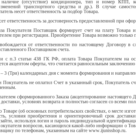
 наличие (отсутствие) кондиционера, тип и номер КПП, к
зменений транспортного средства и др.). В случае самосто
атель несет ответственность за подбор Товара.
есет ответственность за достоверность предоставленной при оф
каза Покупателя Поставщик формирует счет на плату Товара 
елем при регистрации. Приобретение Товара возможно только п
свобождается от ответственности по настоящему Договору в с
ставленного Поставщиком счета.
вии с п.3 статьи 438 ГК РФ, оплата Товара Покупателем на о
ется акцептом оферты, что считается равносильным заключению 
а – 3 (Три) календарных дня с момента формирования и направл
сли Покупатель не оплатил Счет в указанный срок, Покупатель с
ченным.
пателем сформированного Заказа (акцептирование настоящего Д
х доставки, условиях возврата и полностью согласен со всеми п
 Товаре (об основных потребительских свойствах, о месте изгото
сть, условия приобретения и ориентировочный срок доставк
зайти, используя логин и пароль индивидуальной идентификац
окупателя вопросов, касающихся какой-либо информации о Това
авщику по телефонам, указанным на сайте
www
.
ijunisshop
.
ru
.