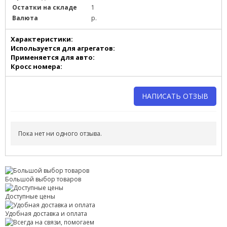
Остатки на складе
1
Валюта
р.
Характеристики:
Используется для агрегатов:
Применяется для авто:
Кросс номера:
НАПИСАТЬ ОТЗЫВ
Напишите отзыв о товаре или магазине
, чтобы будущие
покупатели не ошиблись в своем выборе.
Пока нет ни одного отзыва.
Сервис
. Как с вами общались менеджеры? Ответили на все
вопросы и помогли выбрать товар?
Доставка
. Как был упакован товар? Доставили ли его вам в
Большой выбор товаров
оговоренный срок?
Доступные цены
Товар
. Качественный? Какие его плюсы и минусы?
Правила оформления отзывов
Удобная доставка и оплата