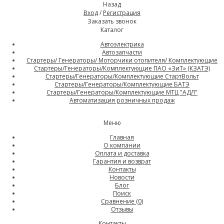
Назад
Вход
/
Регистрация
Заказать звонок
Каталог
Автоэлектрика
Автозапчасти
Стартеры/ Генераторы/ Моторчики отопителя/ Комплектующие
Стартеры/Генераторы/Комплектующие ПАО «ЗиТ» (КЗАТЭ)
Стартеры/Генераторы/Комплектующие СтартВольт
Стартеры/Генераторы/Комплектующие БАТЭ
Стартеры/Генераторы/Комплектующие МТЦ "АДЛ"
Автоматизация розничных продаж
Меню
Главная
О компании
Оплата и доставка
Гарантия и возврат
Контакты
Новости
Блог
Поиск
Сравнение (
0
)
Отзывы
Контакты