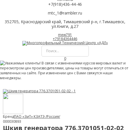
+7(918)436-44-46
mtc_1@rambler.ru
352705, Краснодарский край, Тимашевский р-н, г.Тимашевск,
ул.Книги, д.27
mew791
+79184364446
0
Бренд
ПАО «ЗиТ» КЗАТЭ /Россия/
000030893
Шкив генератора 776.3701051-02-02