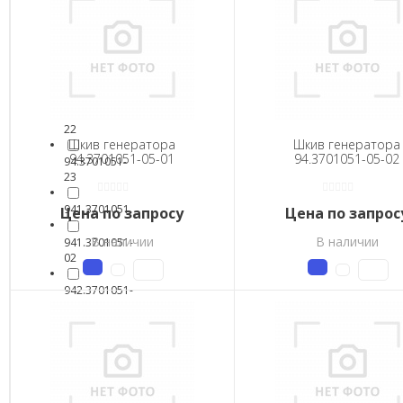
18-
01
94.3701051-
18-
02
94.3701051-
22
Шкив генератора
Шкив генератора
94.3701051-05-01
94.3701051-05-02
94.3701051-
23
941.3701051
Цена по запросу
Цена по запрос
В наличии
В наличии
941.3701051-
02
942.3701051-
06
942.3701051-
06-
02
948.3701051-