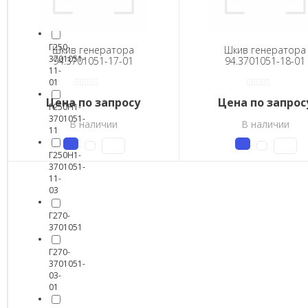
01-
02
Г250-
Шкив генератора
Шкив генератора
3701051-
94.3701051-17-01
94.3701051-18-01
11-
01
Цена по запросу
Цена по запрос
Г250Н1-
3701051-
В наличии
В наличии
11
Г250Н1-
3701051-
11-
03
Г270-
3701051
Г270-
3701051-
03-
01