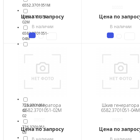
6552.3701051М
Цена по запросу
Цена по запрос
6582.3701051-
02М
В наличии
В наличии
6582.3701051-
04М
6582.3701051-
05М
666.3701051-
01
776.3701051-
02-
01
Шкив генератора
Шкив генератора
776.3701051-
6582.3701051-02М
6582.3701051-04М
02-
02
776.3701051-
Цена по запросу
Цена по запрос
03
В наличии
В наличии