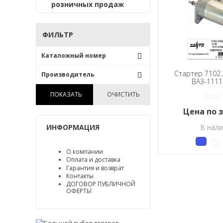
розничных продаж
ФИЛЬТР
Каталожный номер
5702.3708
Стартер 7102.
Производитель
5702.3708000-07
ВАЗ-1111
ПАО «ЗиТ» КЗАТЭ /Россия/
5702.3708000-10
ПОКАЗАТЬ
ОЧИСТИТЬ
5702.3708000-15
Цена по 
5712.3708
5722.3708
ИНФОРМАЦИЯ
В нал
5732.3708
5742.3708
О компании
6002.3708
Оплата и доставка
6002.3708000-01
Гарантия и возврат
Контакты
6012.3708000
ДОГОВОР ПУБЛИЧНОЙ
6012.3708000-01
ОФЕРТЫ
7102.3708000-01