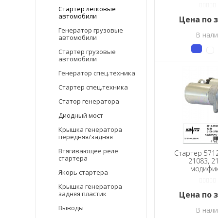
Стартер легковые
автомобили
Цена по 
Генератор грузовые
В нал
автомобили
Стартер грузовые
автомобили
Генератор спец.техника
Стартер спец.техника
Статор генератора
Диодный мост
Крышка генератора
передняя/задняя
Втягивающее реле
Стартер 5712
стартера
21083, 2
модифи
Якорь стартера
(карбюра
двигатели и д
Крышка генератора
ЭСУД
задняя пластик
Цена по 
Выводы
В нал