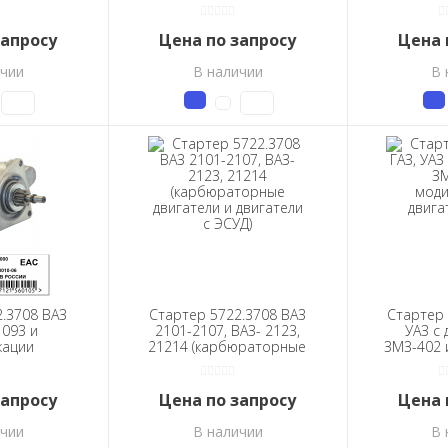
коробкой передач с
усилен
тросовым приводом
п
запросу
Цена по запросу
Цена 
ичии
В наличии
В 
.3708 ВАЗ
Стартер 5722.3708 ВАЗ
Стартер 
1093 и
2101-2107, ВАЗ- 2123,
УАЗ с 
кации
21214 (карбюраторные
ЗМЗ-402 
торные
двигатели и двигатели с
и двиг
вигатели с
ЭСУД)
)
запросу
Цена по запросу
Цена 
ичии
В наличии
В 