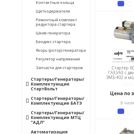
Контактные кольца
Щеткодержатели
Ремонтный комплект
редуктора стартера
Шкив генератора
Бендикс стартера
Якорь (ротор) генератора
Регулятор напряжения
Запчасти для стартеров
Стартер 60
ГАЗ,УАЗ с дв
ЗМЗ-402 и м
Стартеры/Генераторы/
и двигател
Комплектующие
СтартВольт
Цена по 
Стартеры/Генераторы/
В нал
Комплектующие БАТЭ
Стартеры/Генераторы/
Комплектующие МТЦ
"АДЛ"
Автоматизация