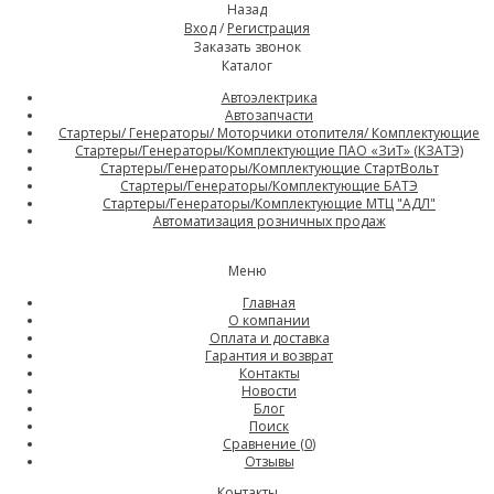
Назад
Вход
/
Регистрация
Заказать звонок
Каталог
Автоэлектрика
Автозапчасти
Стартеры/ Генераторы/ Моторчики отопителя/ Комплектующие
Стартеры/Генераторы/Комплектующие ПАО «ЗиТ» (КЗАТЭ)
Стартеры/Генераторы/Комплектующие СтартВольт
Стартеры/Генераторы/Комплектующие БАТЭ
Стартеры/Генераторы/Комплектующие МТЦ "АДЛ"
Автоматизация розничных продаж
Меню
Главная
О компании
Оплата и доставка
Гарантия и возврат
Контакты
Новости
Блог
Поиск
Сравнение (
0
)
Отзывы
Контакты