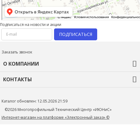
Подписаться на новости и акции
ПОДПИСАТЬСЯ
Заказать звонок
О КОМПАНИИ
О компании
КОНТАКТЫ
Оплата и доставка
Гарантия и возврат
+7 (918) 436-44-46
Новости
Контакты
mtc_1@rambler.ru
Каталог обновлен: 12.05.2026 21:59
Политика конфиденциальности
352705, Краснодарский край, Тимашевский р-н, г.Тимашевск,
©2026 Многопрофильный Технический Центр «ИЮНиС»
ул.Книги, д.27
Интернет-магазин на платформе «Электронный заказ» ©
+79184364446