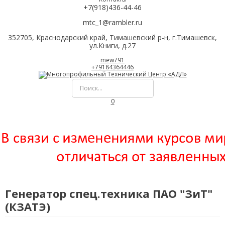
+7(918)436-44-46
mtc_1@rambler.ru
352705, Краснодарский край, Тимашевский р-н, г.Тимашевск,
ул.Книги, д.27
mew791
+79184364446
0
Генератор спец.техника ПАО "ЗиТ"
(КЗАТЭ)