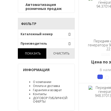
Автоматизация
розничных продаж
ФИЛЬТР
Каталожный номер
20.3708300
Передняя
Производитель
генератора 9
212А-3708400
22
ПАО «ЗиТ» КЗАТЭ /Россия/
37.3701300
ПОКАЗАТЬ
ОЧИСТИТЬ
601.3708400
Цена по 
66.3701400
94.3701300
ИНФОРМАЦИЯ
В нал
94.3701300-06-01
94.3701300-22
О компании
94.3701400-04
Оплата и доставка
94.3701400-22
Гарантия и возврат
Контакты
941.3701300
ДОГОВОР ПУБЛИЧНОЙ
941.3701400-04
ОФЕРТЫ
942.3701400-01