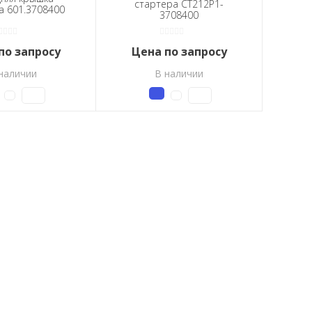
стартера СТ212Р1-
а 601.3708400
3708400
по запросу
Цена по запросу
наличии
В наличии