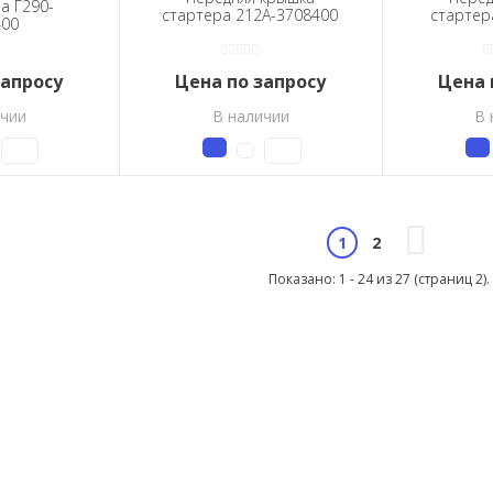
а Г290-
стартера 212А-3708400
стартер
400
запросу
Цена по запросу
Цена 
ичии
В наличии
В 
2
1
Показано: 1 - 24 из 27 (страниц 2).