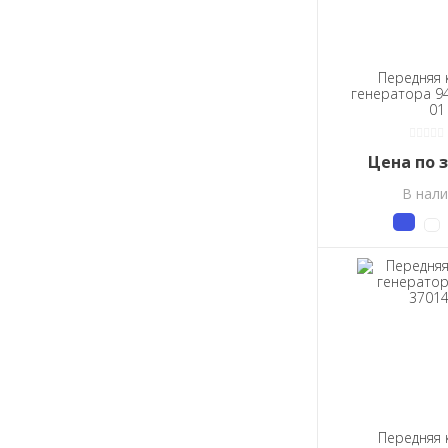
942.3701400-04
948.3701300- 01
948.3701400-01
Г221-3701300Б
Передняя
Г221-3701301Б
генератора 94
01
Г263-3701400
Г263В-3701300
Г290-3701400
Цена по 
Г290В-3701300
В нал
СТ212Р1-3708400
СТ212Р1-3708400-02
СТ222-3708400
СТ222-3708891
СТ222А-3708890
Передняя