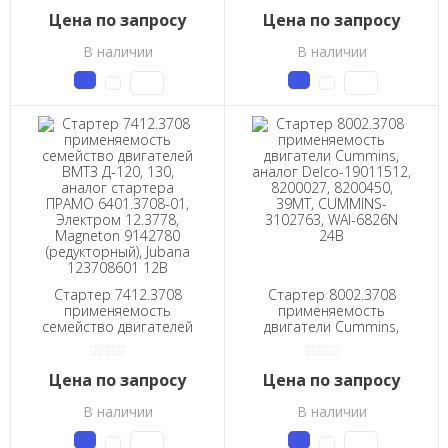
ЗИЛ-5301, МАЗ, ГАЗ и их
Д245, Д246 и их модиф.,
Цена по запросу
Цена по запросу
модиф., автобусы ПАЗ,
автомобили ЗИЛ-5301,
тракторы БЕЛАРУС 24В
МАЗ, ГАЗ и их модиф.,
В наличии
В наличии
автомобили ПАЗ,
тракторы БЕЛАРУС 24В
Стартер 7412.3708
Стартер 8002.3708
применяемость
применяемость
семейство двигателей
двигатели Cummins,
ВМТЗ Д-120, 130, аналог
аналог Delco-19011512,
стартера ПРАМО
8200027, 8200450,
6401.3708-01, Электром
39МТ, CUMMINS-
Цена по запросу
Цена по запросу
12.3778, Magneton
3102763, WAI-6826N 24В
9142780 (редукторный),
В наличии
В наличии
Jubana 123708601 12В