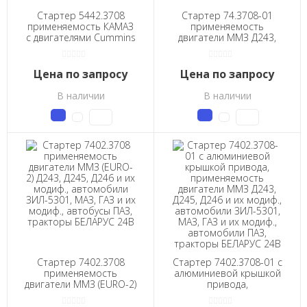
Стартер 5442.3708
Стартер 74.3708-01
применяемость КАМАЗ
применяемость
с двигателями Cummins
двигатели ММЗ Д243,
серии ISB 6,7л. 24В
Д245, Д246 и их
модификации,
автомобили Валдай,
Цена по запросу
Цена по запросу
тракторы Беларус 12В
В наличии
В наличии
Стартер 7402.3708
Стартер 7402.3708-01 с
применяемость
алюминиевой крышкой
двигатели ММЗ (EURO-2)
привода,
Д243, Д245, Д246 и их
применяемость
модиф., автомобили
двигатели ММЗ Д243,