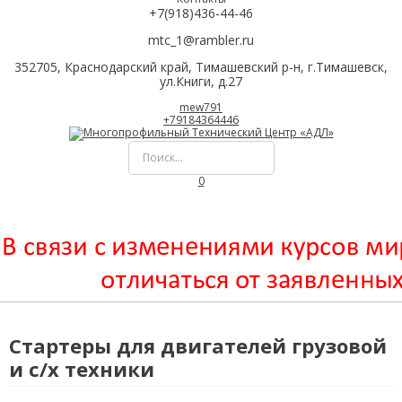
+7(918)436-44-46
mtc_1@rambler.ru
352705, Краснодарский край, Тимашевский р-н, г.Тимашевск,
ул.Книги, д.27
mew791
+79184364446
0
Стартеры для двигателей грузовой
и с/х техники