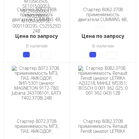
Стартер 8052.3708
Стартер 8062.3708
применяемость
применяемость
двигателя CUMMINS 4B,
двигатели CUMMINS 4B,
4BT, 4BTA,6B, 6BT, 6BTA,
4BT, 4BTA,6B, 6BT, 6BTA,
EQB, BGE, ISBE (аналог
EQB, BGE, ISBE (аналог
стартера Prestolite
Prestolite М93R3010SE;
Цена по запросу
Цена по запросу
M93R3001SE,
БАТЭ 5442.3708) 24В
M105R3001SE,
В наличии
В наличии
M105R3017SE,
M105R3505,
SE101500053,
1612136000017,
10V0L08010,
M105R3001SE,
0001100295, C5255292)
24В
Стартер 8072.3708
Стартер 8082.3708
применяемость МТЗ,
применяемость Renault
ПАЗ, АМКОДОР,
Fendt (аналог LETRIKA
ЗИЛ-5301 (аналог
AZJ3218; MAHLE MS351;