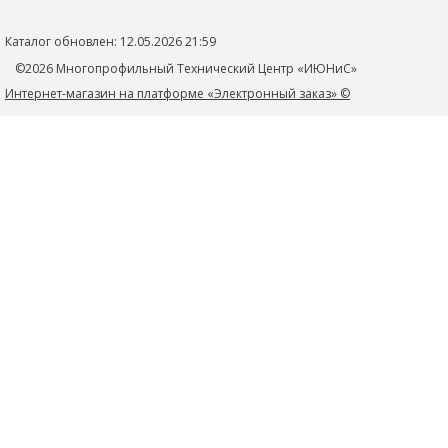
+7 (918) 436-44-46
Новости
Контакты
mtc_1@rambler.ru
Каталог обновлен: 12.05.2026 21:59
Политика конфиденциальности
352705, Краснодарский край, Тимашевский р-н, г.Тимашевск,
©2026 Многопрофильный Технический Центр «ИЮНиС»
ул.Книги, д.27
Интернет-магазин на платформе «Электронный заказ» ©
+79184364446