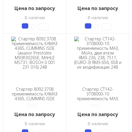
MAGNETON 9172-780;
BOSCH 0 001 362 025, 0
Jubana 243708101; БАТЭ
001 362 043) 12В
Цена по запросу
Цена по запросу
7402.3708) 24В
В наличии
В наличии
Стартер 8092.3708
Стартер СТ142-
применяемость КАМАЗ
3708000-10
4365, CUMMINS ISDE
применяемость МАЗ,
(аналог Prestolite
МоАз, двигатели
М93R3026SE; MAHLE
ЯМЗ-236, 238, 7511,
MS731; BOSCH 0 001
(EURO-3) ЯМЗ-656, 658 и
Цена по запросу
Цена по запросу
231 016) 24В
их модификации 24В
В наличии
В наличии