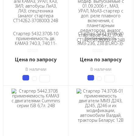
Стартер 5432.3708-10
Стартер 5432.3708-20
применяемость дв.
применяемость
КАМАЗ 740.3, 740.11-
ЯМЗ-236, 238 (EURO-3)-
240, 740.13 и их модиф.;
ЯМЗ-656, ЯМЗ-658 и их
а/м КАМАЗ, УРАЛ, КАЗ,
модиф. выпускаемые с
ЗИЛ; автобусы ЛиАЗ,
01.09.2006 г., МАЗ, УРАЛ,
Цена по запросу
Цена по запросу
ЛАЗ; спецтехника
МоАЗ-стартер с доп.
(аналог стартера
реле плавного
В наличии
В наличии
СТ142Б2-3708000) 24В
включения, с
планетарным
редуктором, аналог
стартеров 5432.3708,
СТ142Т-3708000-10 24В