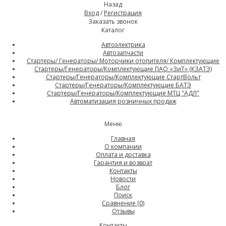
Назад
Вход
/
Регистрация
Заказать звонок
Каталог
Автоэлектрика
Автозапчасти
Стартеры/ Генераторы/ Моторчики отопителя/ Комплектующие
Стартеры/Генераторы/Комплектующие ПАО «ЗиТ» (КЗАТЭ)
Стартеры/Генераторы/Комплектующие СтартВольт
Стартеры/Генераторы/Комплектующие БАТЭ
Стартеры/Генераторы/Комплектующие МТЦ "АДЛ"
Автоматизация розничных продаж
Меню
Главная
О компании
Оплата и доставка
Гарантия и возврат
Контакты
Новости
Блог
Поиск
Сравнение (
0
)
Отзывы
Контакты