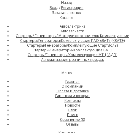
Назад
Вход
/
Регистрация
Заказать звонок
Каталог
Автоэлектрика
Автозапчасти
Стартеры/ Генераторы/ Моторчики отопителя/ Комплектующие
Стартеры/Генераторы/Комплектующие ПАО «ЗиТ» (КЗАТЭ)
Стартеры/Генераторы/Комплектующие СтартВольт
Стартеры/Генераторы/Комплектующие БАТЭ
Стартеры/Генераторы/Комплектующие МТЦ "АДЛ"
Автоматизация розничных продаж
Меню
Главная
О компании
Оплата и доставка
Гарантия и возврат
Контакты
Новости
Блог
Поиск
Сравнение (
0
)
Отзывы
Контакты