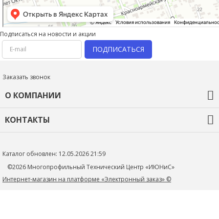
Подписаться на новости и акции
ПОДПИСАТЬСЯ
Заказать звонок
О КОМПАНИИ
О компании
КОНТАКТЫ
Оплата и доставка
Гарантия и возврат
+7 (918) 436-44-46
Новости
Контакты
mtc_1@rambler.ru
Каталог обновлен: 12.05.2026 21:59
Политика конфиденциальности
352705, Краснодарский край, Тимашевский р-н, г.Тимашевск,
©2026 Многопрофильный Технический Центр «ИЮНиС»
ул.Книги, д.27
Интернет-магазин на платформе «Электронный заказ» ©
+79184364446