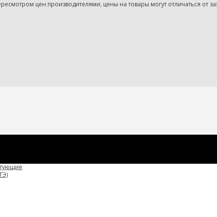
ктующие
ТЭ)