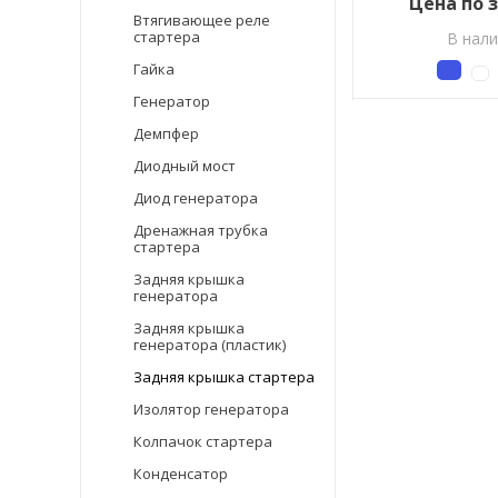
Цена по 
Втягивающее реле
стартера
В нал
Гайка
Генератор
Демпфер
Диодный мост
Диод генератора
Дренажная трубка
стартера
Задняя крышка
генератора
Задняя крышка
генератора (пластик)
Задняя крышка стартера
Изолятор генератора
Колпачок стартера
Конденсатор