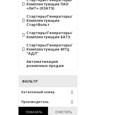
Комплектующие ПАО
«ЗиТ» (КЗАТЭ)
Стартеры/Генераторы/
Комплектующие
СтартВольт
Стартеры/Генераторы/
Комплектующие БАТЭ
Стартеры/Генераторы/
Комплектующие МТЦ
"АДЛ"
Автоматизация
розничных продаж
ФИЛЬТР
Каталожный номер
16.905.689
Производитель
СТ142-3708300
MAHLE /Германия/
ПОКАЗАТЬ
ОЧИСТИТЬ
ОАО "БАТЭ" /Беларусь/