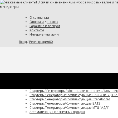
О компании
Оплата и доставка
Гарантия и возврат
Контакты
Интернет-магазин
0
0
Вход
/
Регистрация
Каталог
Автоэлектрика
Автозапчасти
Стартеры/ Генераторы/ Моторчики отопителя/ Компле
Стартеры/Генераторы/Комплектующие ПАО «ЗиТ» (КЗА
Стартеры/Генераторы/Комплектующие СтартВольт
Стартеры/Генераторы/Комплектующие БАТЭ
Стартеры/Генераторы/Комплектующие МТЦ "АДЛ"
Автоматизация розничных продаж