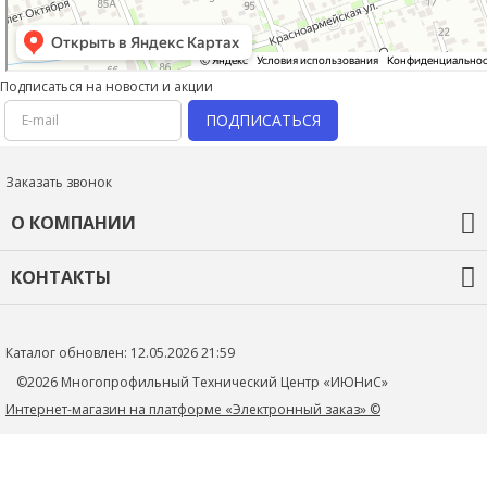
Подписаться на новости и акции
ПОДПИСАТЬСЯ
Заказать звонок
О КОМПАНИИ
О компании
КОНТАКТЫ
Оплата и доставка
Гарантия и возврат
+7 (918) 436-44-46
Новости
Контакты
mtc_1@rambler.ru
Каталог обновлен: 12.05.2026 21:59
Политика конфиденциальности
352705, Краснодарский край, Тимашевский р-н, г.Тимашевск,
©2026 Многопрофильный Технический Центр «ИЮНиС»
ул.Книги, д.27
Интернет-магазин на платформе «Электронный заказ» ©
+79184364446