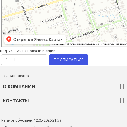
Подписаться на новости и акции
ПОДПИСАТЬСЯ
Заказать звонок
О КОМПАНИИ
О компании
КОНТАКТЫ
Оплата и доставка
Гарантия и возврат
+7 (918) 436-44-46
Новости
Контакты
mtc_1@rambler.ru
Каталог обновлен: 12.05.2026 21:59
Политика конфиденциальности
352705, Краснодарский край, Тимашевский р-н, г.Тимашевск,