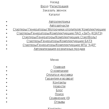
Назад
Вход
/
Регистрация
Заказать звонок
Каталог
Автоэлектрика
Автозапчасти
Стартеры/ Генераторы/ Моторчики отопителя/ Комплектующие
Стартеры/Генераторы/Комплектующие ПАО «ЗиТ» (КЗАТЭ)
Стартеры/Генераторы/Комплектующие СтартВольт
Стартеры/Генераторы/Комплектующие БАТЭ
Стартеры/Генераторы/Комплектующие МТЦ "АДЛ"
Автоматизация розничных продаж
Меню
Главная
О компании
Оплата и доставка
Гарантия и возврат
Контакты
Новости
Блог
Поиск
Сравнение (
0
)
Отзывы
Контакты