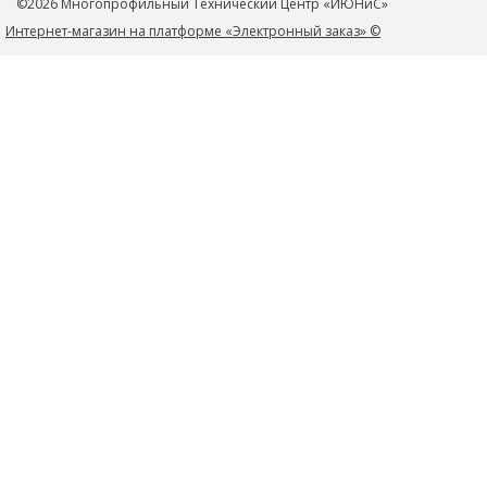
©2026 Многопрофильный Технический Центр «ИЮНиС»
ул.Книги, д.27
Интернет-магазин на платформе «Электронный заказ» ©
+79184364446