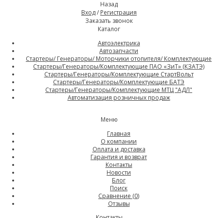
Назад
Вход
/
Регистрация
Заказать звонок
Каталог
Автоэлектрика
Автозапчасти
Стартеры/ Генераторы/ Моторчики отопителя/ Комплектующие
Стартеры/Генераторы/Комплектующие ПАО «ЗиТ» (КЗАТЭ)
Стартеры/Генераторы/Комплектующие СтартВольт
Стартеры/Генераторы/Комплектующие БАТЭ
Стартеры/Генераторы/Комплектующие МТЦ "АДЛ"
Автоматизация розничных продаж
Меню
Главная
О компании
Оплата и доставка
Гарантия и возврат
Контакты
Новости
Блог
Поиск
Сравнение (
0
)
Отзывы
Контакты