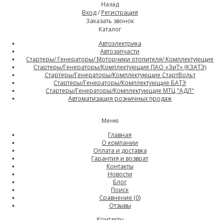
Назад
Вход
/
Регистрация
Заказать звонок
Каталог
Автоэлектрика
Автозапчасти
Стартеры/ Генераторы/ Моторчики отопителя/ Комплектующие
Стартеры/Генераторы/Комплектующие ПАО «ЗиТ» (КЗАТЭ)
Стартеры/Генераторы/Комплектующие СтартВольт
Стартеры/Генераторы/Комплектующие БАТЭ
Стартеры/Генераторы/Комплектующие МТЦ "АДЛ"
Автоматизация розничных продаж
Меню
Главная
О компании
Оплата и доставка
Гарантия и возврат
Контакты
Новости
Блог
Поиск
Сравнение (
0
)
Отзывы
Контакты