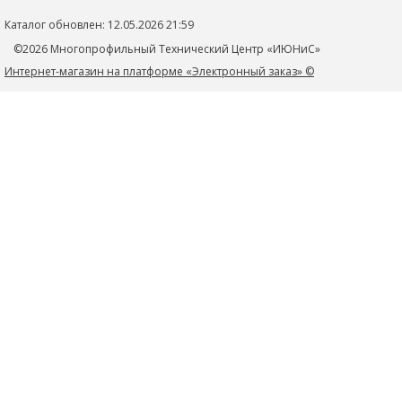
Новости
Контакты
mtc_1@rambler.ru
Каталог обновлен: 12.05.2026 21:59
Политика конфиденциальности
352705, Краснодарский край, Тимашевский р-н, г.Тимашевск,
©2026 Многопрофильный Технический Центр «ИЮНиС»
ул.Книги, д.27
Интернет-магазин на платформе «Электронный заказ» ©
+79184364446