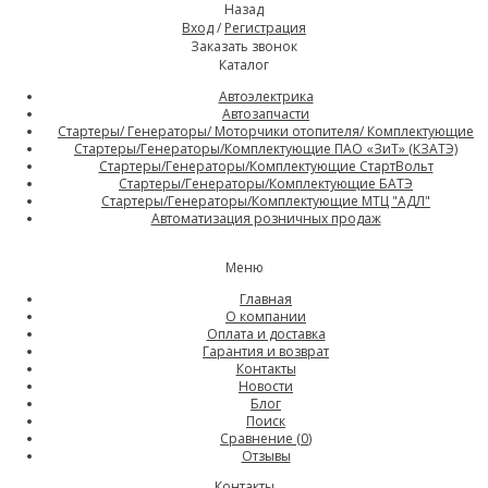
Назад
Вход
/
Регистрация
Заказать звонок
Каталог
Автоэлектрика
Автозапчасти
Стартеры/ Генераторы/ Моторчики отопителя/ Комплектующие
Стартеры/Генераторы/Комплектующие ПАО «ЗиТ» (КЗАТЭ)
Стартеры/Генераторы/Комплектующие СтартВольт
Стартеры/Генераторы/Комплектующие БАТЭ
Стартеры/Генераторы/Комплектующие МТЦ "АДЛ"
Автоматизация розничных продаж
Меню
Главная
О компании
Оплата и доставка
Гарантия и возврат
Контакты
Новости
Блог
Поиск
Сравнение (
0
)
Отзывы
Контакты