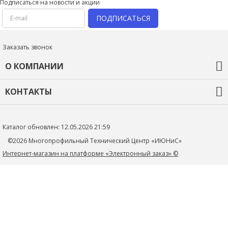
Подписаться на новости и акции
ПОДПИСАТЬСЯ
Заказать звонок
О КОМПАНИИ
О компании
КОНТАКТЫ
Оплата и доставка
Гарантия и возврат
+7 (918) 436-44-46
Новости
Контакты
mtc_1@rambler.ru
Каталог обновлен: 12.05.2026 21:59
Политика конфиденциальности
352705, Краснодарский край, Тимашевский р-н, г.Тимашевск,
©2026 Многопрофильный Технический Центр «ИЮНиС»
ул.Книги, д.27
Интернет-магазин на платформе «Электронный заказ» ©
+79184364446