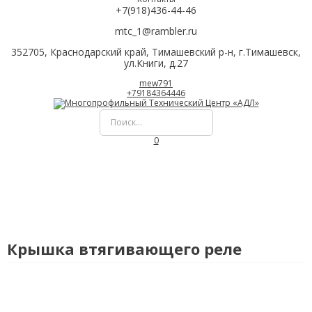
+7(918)436-44-46
mtc_1@rambler.ru
352705, Краснодарский край, Тимашевский р-н, г.Тимашевск,
ул.Книги, д.27
mew791
+79184364446
0
Крышка втягивающего реле