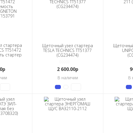
л стартера
Щеточный узел стартера
Щеточный
CS TT51472
TESLA TECHNICS ТТ51377
UNIPO
ть стартер
(CG234474)
(C
142780 )
791
00р
2 600.00р
9
ичии
В наличии
В 