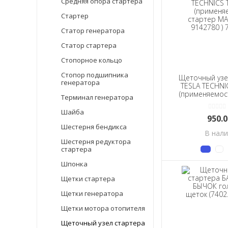
Средняя опора стартера
Стартер
Статор генератора
Статор стартера
Стопорное кольцо
Стопор подшипника
Щеточный узе
генератора
TESLA TECHNI
(применяемос
Терминал генератора
MAGNETON 9
7153
Шайба
950.
Шестерня бендикса
В нал
Шестерня редуктора
стартера
Шпонка
Щетки стартера
Щетки генератора
Щетки мотора отопителя
Щеточный узел стартера