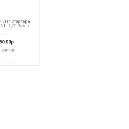
 узел стартера
АШ ЩУС Волга
50.00р
наличии