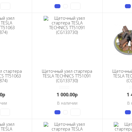
л стартера
Щеточный узел стартера
Щеточный
CS TT51063
TESLA TECHNICS TT51091
TESLA TE
874)
(CG133730)
(C
00р
1 000.00р
1 
ичии
В наличии
В 