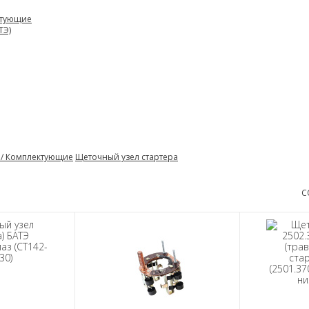
ктующие
ТЭ)
я/ Комплектующие
Щеточный узел стартера
С