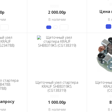
Цена 
00р
2 000.00р
ичии
В наличии
В 
л стартера
Щеточный узел стартера
Щеточный
HB4788
KRAUF SHB8319KS
KRAU
788)
(CG138319)
(C
запросу
1 000.00р
8
ичии
В наличии
В 