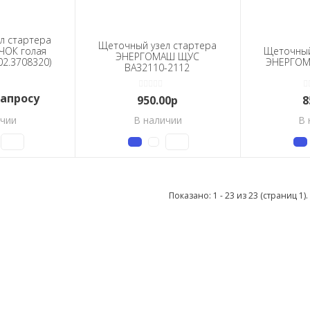
л стартера
Щеточный узел стартера
ЧОК голая
Щеточный
ЭНЕРГОМАШ ЩУС
02.3708320)
ЭНЕРГОМ
ВАЗ2110-2112
запросу
950.00р
8
ичии
В наличии
В 
Показано: 1 - 23 из 23 (страниц 1).