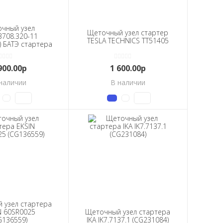
чный узел
Щеточный узел стартер
3708.320-11
TESLA TECHNICS TT51405
) БАТЭ стартера
(2501.3708-
,40) низкая н/о
900.00р
1 600.00р
наличии
В наличии
 узел стартера
N 60SR0025
Щеточный узел стартера
G136559)
IKA IK7.7137.1 (CG231084)