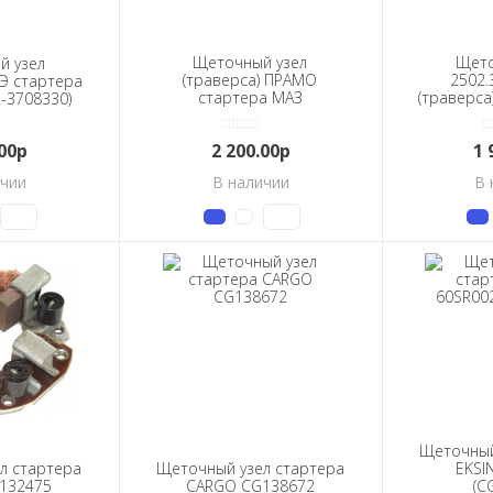
Щеточный узел
Щето
й узел
(траверса) ПРАМО
2502.
ТЭ стартера
стартера МАЗ
(траверса
-3708330)
(2501.3708-01, -20)
МАЗ 
высокая с/о
11,21,31
.00р
2 200.00р
1 
ичии
В наличии
В 
Щеточный
л стартера
Щеточный узел стартера
EKSI
132475
CARGO CG138672
(C