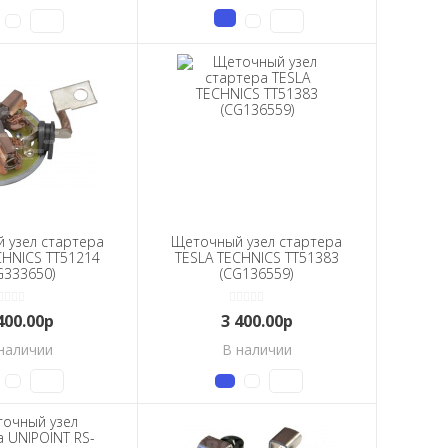
 узел стартера
Щеточный узел стартера
CHNICS TT51214
TESLA TECHNICS TT51383
G333650)
(CG136559)
400.00р
3 400.00р
наличии
В наличии