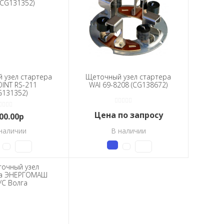
 узел стартера
Щеточный узел стартера
INT RS-211
WAI 69-8208 (CG138672)
G131352)
Цена по запросу
00.00р
наличии
В наличии