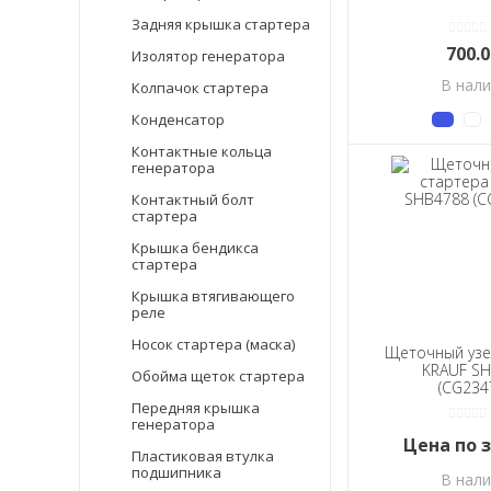
Задняя крышка стартера
700.
Изолятор генератора
В нал
Колпачок стартера
Конденсатор
Контактные кольца
генератора
Контактный болт
стартера
Крышка бендикса
стартера
Крышка втягивающего
реле
Носок стартера (маска)
Щеточный узе
KRAUF S
Обойма щеток стартера
(CG234
Передняя крышка
генератора
Цена по 
Пластиковая втулка
подшипника
В нал