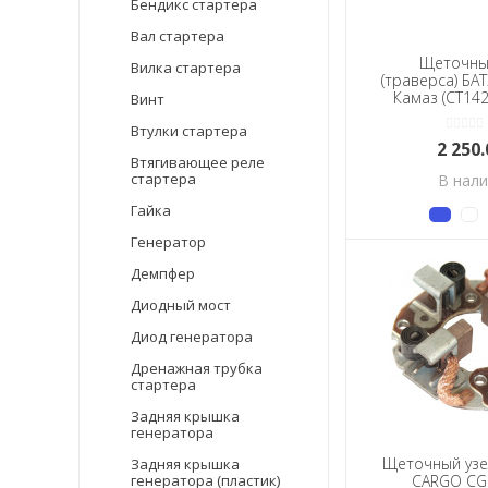
Бендикс стартера
Вал стартера
Щеточны
Вилка стартера
(траверса) БА
Камаз (СТ142
Винт
Втулки стартера
2 250
Втягивающее реле
стартера
В нал
Гайка
Генератор
Демпфер
Диодный мост
Диод генератора
Дренажная трубка
стартера
Задняя крышка
генератора
Щеточный узе
Задняя крышка
генератора (пластик)
CARGO CG