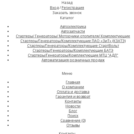
Назад
Вход
/
Регистрация
Заказать звонок
Каталог
Автоэлектрика
Автозапчасти
Стартеры/ Генераторы/ Моторчики отопителя/ Комплектующие
Стартеры/Генераторы/Комплектующие ПАО «ЗиТ» (КЗАТЭ)
Стартеры/Генераторы/Комплектующие СтартВольт
Стартеры/Генераторы/Комплектующие БАТЭ
Стартеры/Генераторы/Комплектующие МТЦ "АДЛ"
Автоматизация розничных продаж
Меню
Главная
О компании
Оплата и доставка
Гарантия и возврат
Контакты
Новости
Блог
Поиск
Сравнение (
0
)
Отзывы
Контакты