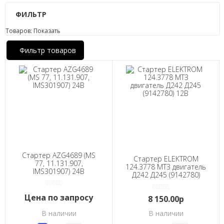
ФИЛЬТР
Товаров:
Показать
Фильтр товаров
Стартер AZG4689 (MS
Стартер ELEKTROM
77, 11.131.907,
124.3778 МТЗ двигатель
IMS301907) 24В
Д242 Д245 (9142780)
12В
Цена по запросу
8 150.00р
В наличии
В наличии