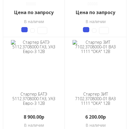
ВАЗ-2109 и их
4061.10; 4062.10;
модификации (в т.ч.
4052.10 автомобили
двигатели с ЭСУД) /
ГАЗ /БАТЭ/
Цена по запросу
Цена по запросу
БАТЭ/
В наличии
В наличии
Стартер БАТЭ
Стартер ЗИТ
5112.3708000 ГАЗ, УАЗ
7102.3708000-01 ВАЗ
Евро-3 12В
1111 "ОКА" 12В
8 900.00р
6 200.00р
В наличии
В наличии