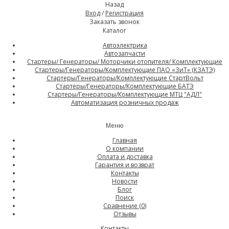
Назад
Вход
/
Регистрация
Заказать звонок
Каталог
Автоэлектрика
Автозапчасти
Стартеры/ Генераторы/ Моторчики отопителя/ Комплектующие
Стартеры/Генераторы/Комплектующие ПАО «ЗиТ» (КЗАТЭ)
Стартеры/Генераторы/Комплектующие СтартВольт
Стартеры/Генераторы/Комплектующие БАТЭ
Стартеры/Генераторы/Комплектующие МТЦ "АДЛ"
Автоматизация розничных продаж
Меню
Главная
О компании
Оплата и доставка
Гарантия и возврат
Контакты
Новости
Блог
Поиск
Сравнение (
0
)
Отзывы
Контакты