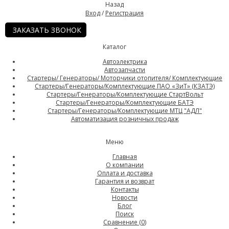
Назад
Вход
/
Регистрация
ЗАКАЗАТЬ ЗВОНОК
Каталог
Автоэлектрика
Автозапчасти
Стартеры/ Генераторы/ Моторчики отопителя/ Комплектующие
Стартеры/Генераторы/Комплектующие ПАО «ЗиТ» (КЗАТЭ)
Стартеры/Генераторы/Комплектующие СтартВольт
Стартеры/Генераторы/Комплектующие БАТЭ
Стартеры/Генераторы/Комплектующие МТЦ "АДЛ"
Автоматизация розничных продаж
Меню
Главная
О компании
Оплата и доставка
Гарантия и возврат
Контакты
Новости
Блог
Поиск
Сравнение (
0
)