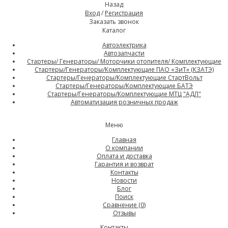
Назад
Вход
/
Регистрация
Заказать звонок
Каталог
Автоэлектрика
Автозапчасти
Стартеры/ Генераторы/ Моторчики отопителя/ Комплектующие
Стартеры/Генераторы/Комплектующие ПАО «ЗиТ» (КЗАТЭ)
Стартеры/Генераторы/Комплектующие СтартВольт
Стартеры/Генераторы/Комплектующие БАТЭ
Стартеры/Генераторы/Комплектующие МТЦ "АДЛ"
Автоматизация розничных продаж
Меню
Главная
О компании
Оплата и доставка
Гарантия и возврат
Контакты
Новости
Блог
Поиск
Сравнение (
0
)
Отзывы
Контакты