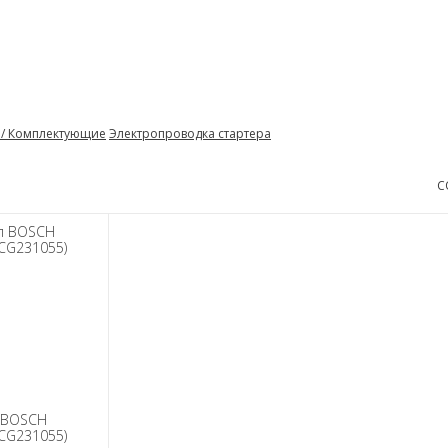
я/ Комплектующие
Электропроводка стартера
С
 BOSCH
CG231055)